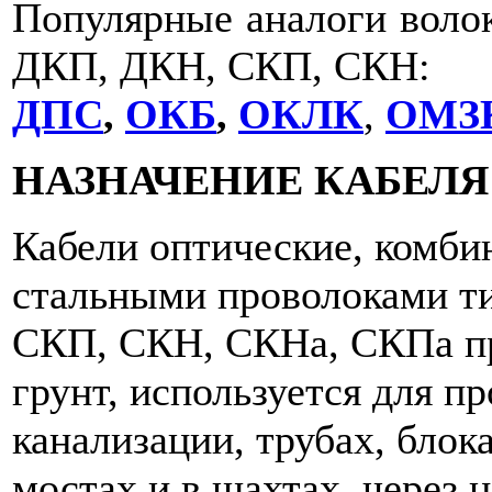
Популярные аналоги волок
ДКП, ДКН, СКП, СКН:
ДПС
,
ОКБ
,
ОКЛК
,
ОМЗ
НАЗНАЧЕНИЕ КАБЕЛЯ
Кабели оптические, комб
стальными проволоками т
СКП, СКН, СКНа, СКПа пр
грунт, используется для п
канализации, трубах, блока
мостах и в шахтах, через 