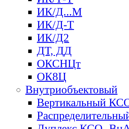
ИК/Д...М
ИК/Д-Т
ИК/Д2
ДТ, ДД
ОКСНЦт
ОК8Ц
Внутриобъектовый
Вертикальный КС
Распределительны
Дуплекс КСО- Вн