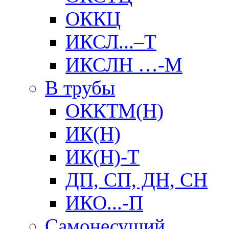
ОККЦ
ИКСЛ...–Т
ИКСЛН …-М
В трубы
ОККТМ(Н)
ИК(Н)
ИК(Н)-Т
ДП, СП, ДН, СН
ИКО...-П
Самонесущий