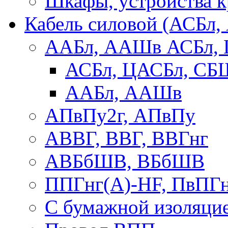
Шкафы, устройства 
Кабель силовой (АСБл
ААБл, ААШв АСБл,
АСБл, ЦАСБл, СБ
ААБл, ААШв
АПвПу2г, АПвПу
АВВГ, ВВГ, ВВГнг
АВБбШВ, ВБбШВ
ППГнг(А)-HF, ПвПГ
С бумажной изоляци