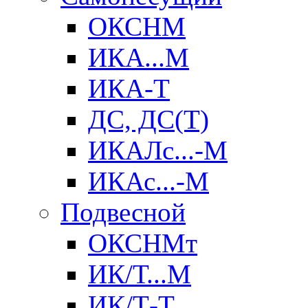
ОКСНМ
ИКА...М
ИКА-Т
ДС, ДС(Т)
ИКАЛс...-М
ИКАс...-М
Подвесной
ОКСНМт
ИК/Т...М
ИК/Т-Т