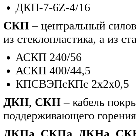
ДКП-7-6Z-4/16
CКП
– центральный силов
из стеклопластика, а из ст
АСКП 240/56
АСКП 400/44,5
КПСВЭПсКПс 2х2х0,5
ДКН
,
СКН
– кабель покры
поддерживающего горения
ДКПа
,
СКПа
,
ДКНа
,
СК