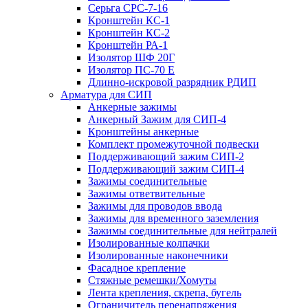
Серьга СРС-7-16
Кронштейн КС-1
Кронштейн КС-2
Кронштейн РА-1
Изолятор ШФ 20Г
Изолятор ПС-70 Е
Длинно-искровой разрядник РДИП
Арматура для СИП
Анкерные зажимы
Анкерный Зажим для СИП-4
Кронштейны анкерные
Комплект промежуточной подвески
Поддерживающий зажим СИП-2
Поддерживающий зажим СИП-4
Зажимы соединительные
Зажимы ответвительные
Зажимы для проводов ввода
Зажимы для временного заземления
Зажимы соединительные для нейтралей
Изолированные колпачки
Изолированные наконечники
Фасадное крепление
Стяжные ремешки/Хомуты
Лента крепления, скрепа, бугель
Ограничитель перенапряжения