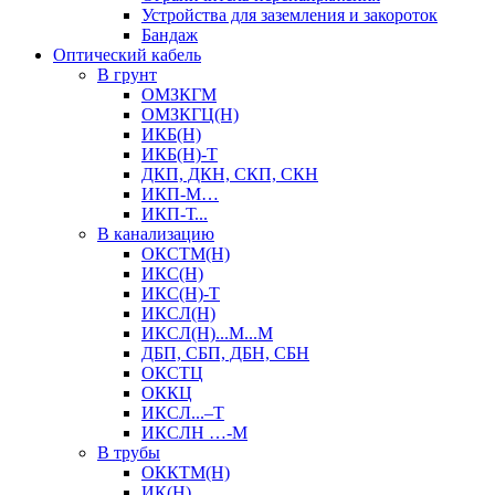
Устройства для заземления и закороток
Бандаж
Оптический кабель
В грунт
ОМЗКГМ
ОМЗКГЦ(Н)
ИКБ(Н)
ИКБ(Н)-Т
ДКП, ДКН, СКП, СКН
ИКП-М…
ИКП-Т...
В канализацию
ОКСТМ(Н)
ИКС(Н)
ИКС(Н)-Т
ИКСЛ(Н)
ИКСЛ(Н)...М...М
ДБП, СБП, ДБН, СБН
ОКСТЦ
ОККЦ
ИКСЛ...–Т
ИКСЛН …-М
В трубы
ОККТМ(Н)
ИК(Н)