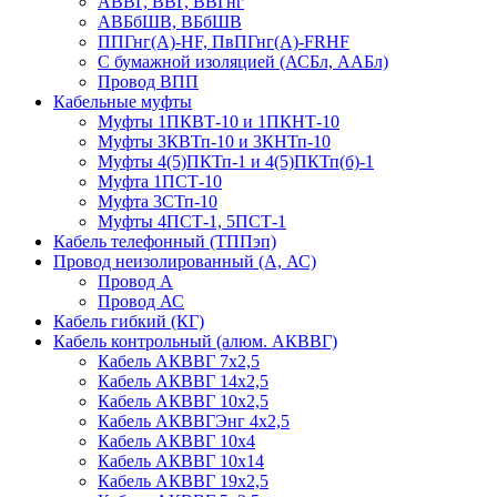
АВВГ, ВВГ, ВВГнг
АВБбШВ, ВБбШВ
ППГнг(А)-HF, ПвПГнг(А)-FRHF
С бумажной изоляцией (АСБл, ААБл)
Провод ВПП
Кабельные муфты
Муфты 1ПКВТ-10 и 1ПКНТ-10
Муфты 3КВТп-10 и 3КНТп-10
Муфты 4(5)ПКТп-1 и 4(5)ПКТп(б)-1
Муфта 1ПСТ-10
Муфта 3СТп-10
Муфты 4ПСТ-1, 5ПСТ-1
Кабель телефонный (ТППэп)
Провод неизолированный (А, АС)
Провод А
Провод АС
Кабель гибкий (КГ)
Кабель контрольный (алюм. АКВВГ)
Кабель АКВВГ 7х2,5
Кабель АКВВГ 14х2,5
Кабель АКВВГ 10х2,5
Кабель АКВВГЭнг 4х2,5
Кабель АКВВГ 10х4
Кабель АКВВГ 10х14
Кабель АКВВГ 19х2,5