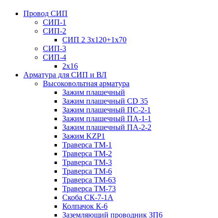
Провод СИП
СИП-1
СИП-2
СИП 2 3х120+1х70
СИП-3
СИП-4
2х16
Арматура для СИП и ВЛ
Высоковольтная арматура
Зажим плашечный
Зажим плашечный CD 35
Зажим плашечный ПС-2-1
Зажим плашечный ПА-1-1
Зажим плашечный ПА-2-2
Зажим KZP1
Траверса ТМ-1
Траверса ТМ-2
Траверса ТМ-3
Траверса ТМ-6
Траверса ТМ-63
Траверса ТМ-73
Скоба СК-7-1А
Колпачок К-6
Заземляющий проводник ЗП6