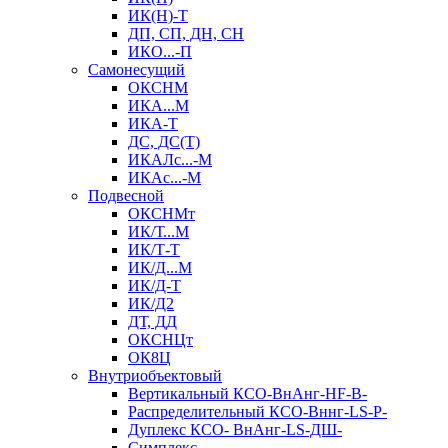
ИК(Н)-Т
ДП, СП, ДН, СН
ИКО...-П
Самонесущий
ОКСНМ
ИКА...М
ИКА-Т
ДС, ДС(Т)
ИКАЛс...-М
ИКАс...-М
Подвесной
ОКСНМт
ИК/Т...М
ИК/Т-Т
ИК/Д...М
ИК/Д-Т
ИК/Д2
ДТ, ДД
ОКСНЦт
ОК8Ц
Внутриобъектовый
Вертикальный КСО-ВнАнг-HF-В-
Распределительный КСО-Вннг-LS-Р-
Дуплекс КСО- ВнАнг-LS-ДШ-
Симплекс