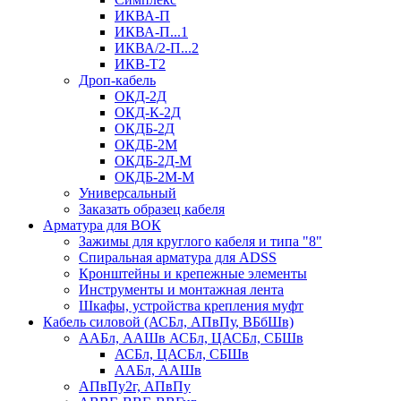
ИКВА-П
ИКВА-П...1
ИКВА/2-П...2
ИКВ-Т2
Дроп-кабель
ОКД-2Д
ОКД-К-2Д
ОКДБ-2Д
ОКДБ-2М
ОКДБ-2Д-М
ОКДБ-2М-М
Универсальный
Заказать образец кабеля
Арматура для ВОК
Зажимы для круглого кабеля и типа "8"
Спиральная арматура для ADSS
Кронштейны и крепежные элементы
Инструменты и монтажная лента
Шкафы, устройства крепления муфт
Кабель силовой (АСБл, АПвПу, ВБбШв)
ААБл, ААШв АСБл, ЦАСБл, СБШв
АСБл, ЦАСБл, СБШв
ААБл, ААШв
АПвПу2г, АПвПу