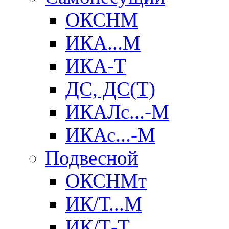
ОКСНМ
ИКА...М
ИКА-Т
ДС, ДС(Т)
ИКАЛс...-М
ИКАс...-М
Подвесной
ОКСНМт
ИК/Т...М
ИК/Т-Т