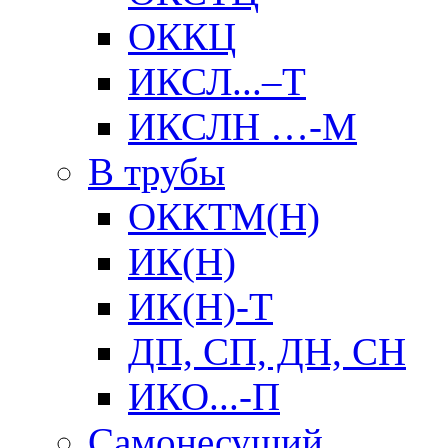
ОККЦ
ИКСЛ...–Т
ИКСЛН …-М
В трубы
ОККТМ(Н)
ИК(Н)
ИК(Н)-Т
ДП, СП, ДН, СН
ИКО...-П
Самонесущий