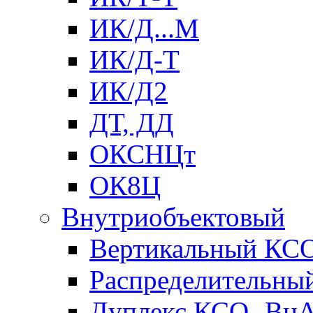
ИК/Д...М
ИК/Д-Т
ИК/Д2
ДТ, ДД
ОКСНЦт
ОК8Ц
Внутриобъектовый
Вертикальный КС
Распределительны
Дуплекс КСО- Вн