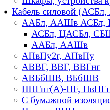
Шкафы, устройства 
Кабель силовой (АСБл
ААБл, ААШв АСБл,
АСБл, ЦАСБл, СБ
ААБл, ААШв
АПвПу2г, АПвПу
АВВГ, ВВГ, ВВГнг
АВБбШВ, ВБбШВ
ППГнг(А)-HF, ПвПГ
С бумажной изоляци