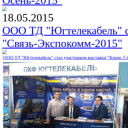
Осень-2015"
18.05.2015
ООО ТД "Югтелекабель" с
"Связь-Экспокомм-2015"
ООО ТД "Югтелекабель" стал участником выставки "Крым. Ст