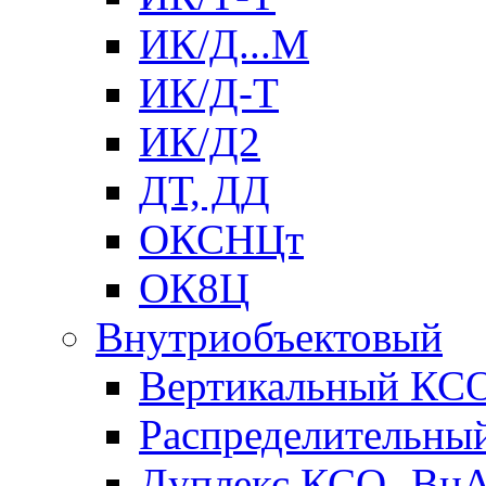
ИК/Д...М
ИК/Д-Т
ИК/Д2
ДТ, ДД
ОКСНЦт
ОК8Ц
Внутриобъектовый
Вертикальный КС
Распределительны
Дуплекс КСО- Вн