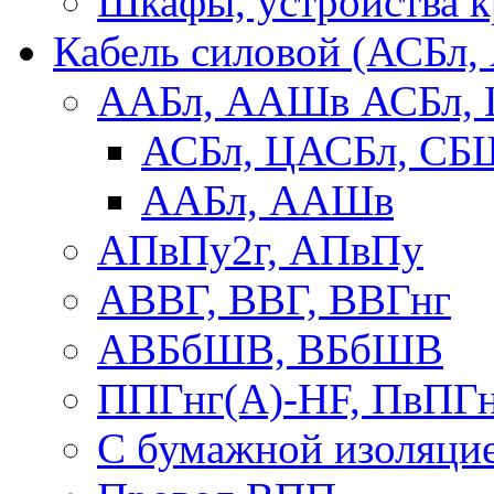
Шкафы, устройства 
Кабель силовой (АСБл
ААБл, ААШв АСБл,
АСБл, ЦАСБл, СБ
ААБл, ААШв
АПвПу2г, АПвПу
АВВГ, ВВГ, ВВГнг
АВБбШВ, ВБбШВ
ППГнг(А)-HF, ПвПГ
С бумажной изоляци