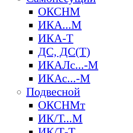
ОКСНМ
ИКА...М
ИКА-Т
ДС, ДС(Т)
ИКАЛс...-М
ИКАс...-М
Подвесной
ОКСНМт
ИК/Т...М
ИК/Т-Т