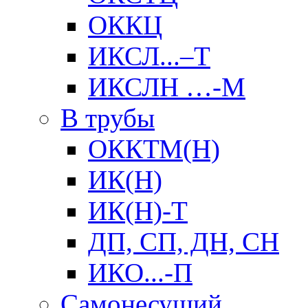
ОККЦ
ИКСЛ...–Т
ИКСЛН …-М
В трубы
ОККТМ(Н)
ИК(Н)
ИК(Н)-Т
ДП, СП, ДН, СН
ИКО...-П
Самонесущий