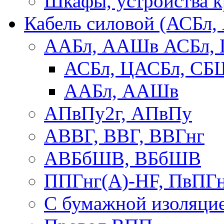
Шкафы, устройства 
Кабель силовой (АСБл
ААБл, ААШв АСБл,
АСБл, ЦАСБл, СБ
ААБл, ААШв
АПвПу2г, АПвПу
АВВГ, ВВГ, ВВГнг
АВБбШВ, ВБбШВ
ППГнг(А)-HF, ПвПГ
С бумажной изоляци