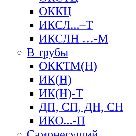
ОККЦ
ИКСЛ...–Т
ИКСЛН …-М
В трубы
ОККТМ(Н)
ИК(Н)
ИК(Н)-Т
ДП, СП, ДН, СН
ИКО...-П
Самонесущий