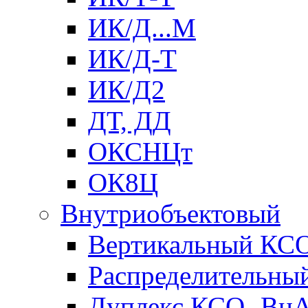
ИК/Д...М
ИК/Д-Т
ИК/Д2
ДТ, ДД
ОКСНЦт
ОК8Ц
Внутриобъектовый
Вертикальный КС
Распределительны
Дуплекс КСО- Вн