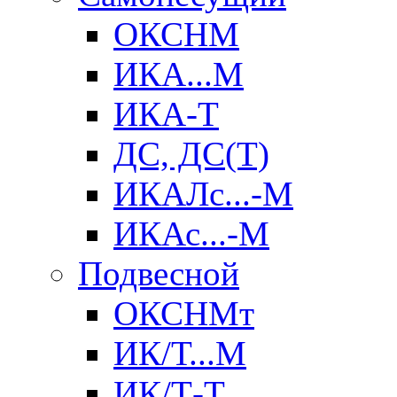
ОКСНМ
ИКА...М
ИКА-Т
ДС, ДС(Т)
ИКАЛс...-М
ИКАс...-М
Подвесной
ОКСНМт
ИК/Т...М
ИК/Т-Т