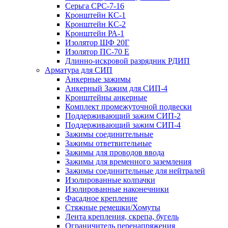
Серьга СРС-7-16
Кронштейн КС-1
Кронштейн КС-2
Кронштейн РА-1
Изолятор ШФ 20Г
Изолятор ПС-70 Е
Длинно-искровой разрядник РДИП
Арматура для СИП
Анкерные зажимы
Анкерный Зажим для СИП-4
Кронштейны анкерные
Комплект промежуточной подвески
Поддерживающий зажим СИП-2
Поддерживающий зажим СИП-4
Зажимы соединительные
Зажимы ответвительные
Зажимы для проводов ввода
Зажимы для временного заземления
Зажимы соединительные для нейтралей
Изолированные колпачки
Изолированные наконечники
Фасадное крепление
Стяжные ремешки/Хомуты
Лента крепления, скрепа, бугель
Ограничитель перенапряжения