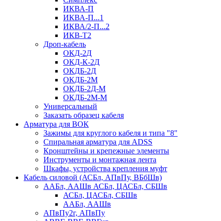
ИКВА-П
ИКВА-П...1
ИКВА/2-П...2
ИКВ-Т2
Дроп-кабель
ОКД-2Д
ОКД-К-2Д
ОКДБ-2Д
ОКДБ-2М
ОКДБ-2Д-М
ОКДБ-2М-М
Универсальный
Заказать образец кабеля
Арматура для ВОК
Зажимы для круглого кабеля и типа "8"
Спиральная арматура для ADSS
Кронштейны и крепежные элементы
Инструменты и монтажная лента
Шкафы, устройства крепления муфт
Кабель силовой (АСБл, АПвПу, ВБбШв)
ААБл, ААШв АСБл, ЦАСБл, СБШв
АСБл, ЦАСБл, СБШв
ААБл, ААШв
АПвПу2г, АПвПу