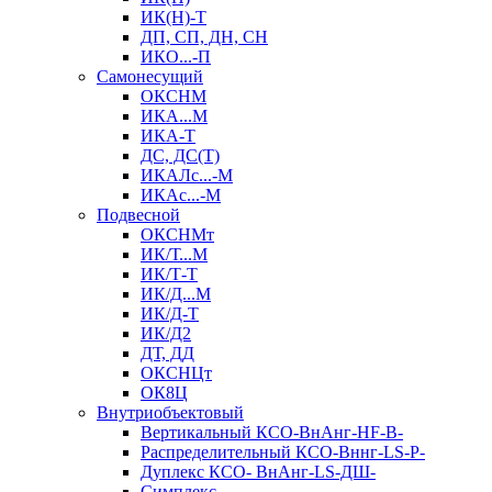
ИК(Н)-Т
ДП, СП, ДН, СН
ИКО...-П
Самонесущий
ОКСНМ
ИКА...М
ИКА-Т
ДС, ДС(Т)
ИКАЛс...-М
ИКАс...-М
Подвесной
ОКСНМт
ИК/Т...М
ИК/Т-Т
ИК/Д...М
ИК/Д-Т
ИК/Д2
ДТ, ДД
ОКСНЦт
ОК8Ц
Внутриобъектовый
Вертикальный КСО-ВнАнг-HF-В-
Распределительный КСО-Вннг-LS-Р-
Дуплекс КСО- ВнАнг-LS-ДШ-
Симплекс