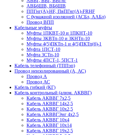
АВВГ, ВВГ, ВВГнг
АВБбШВ, ВБбШВ
ППГнг(А)-HF, ПвПГнг(А)-FRHF
С бумажной изоляцией (АСБл, ААБл)
Провод ВПП
Кабельные муфты
Муфты 1ПКВТ-10 и 1ПКНТ-10
Муфты 3КВТп-10 и 3КНТп-10
Муфты 4(5)ПКТп-1 и 4(5)ПКТп(б)-1
Муфта 1ПСТ-10
Муфта 3СТп-10
Муфты 4ПСТ-1, 5ПСТ-1
Кабель телефонный (ТППэп)
Провод неизолированный (А, АС)
Провод А
Провод АС
Кабель гибкий (КГ)
Кабель контрольный (алюм. АКВВГ)
Кабель АКВВГ 7х2,5
Кабель АКВВГ 14х2,5
Кабель АКВВГ 10х2,5
Кабель АКВВГЭнг 4х2,5
Кабель АКВВГ 10х4
Кабель АКВВГ 10х14
Кабель АКВВГ 19х2,5