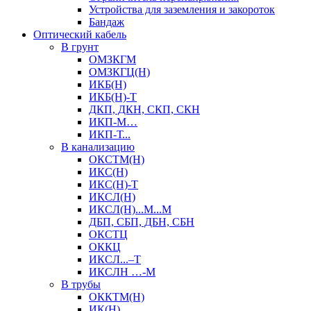
Устройства для заземления и закороток
Бандаж
Оптический кабель
В грунт
ОМЗКГМ
ОМЗКГЦ(Н)
ИКБ(Н)
ИКБ(Н)-Т
ДКП, ДКН, СКП, СКН
ИКП-М…
ИКП-Т...
В канализацию
ОКСТМ(Н)
ИКС(Н)
ИКС(Н)-Т
ИКСЛ(Н)
ИКСЛ(Н)...М...М
ДБП, СБП, ДБН, СБН
ОКСТЦ
ОККЦ
ИКСЛ...–Т
ИКСЛН …-М
В трубы
ОККТМ(Н)
ИК(Н)