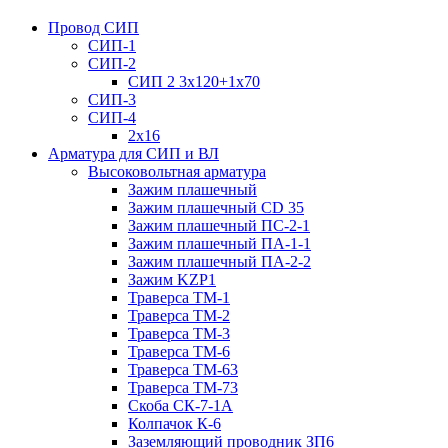
Провод СИП
СИП-1
СИП-2
СИП 2 3х120+1х70
СИП-3
СИП-4
2х16
Арматура для СИП и ВЛ
Высоковольтная арматура
Зажим плашечный
Зажим плашечный CD 35
Зажим плашечный ПС-2-1
Зажим плашечный ПА-1-1
Зажим плашечный ПА-2-2
Зажим KZP1
Траверса ТМ-1
Траверса ТМ-2
Траверса ТМ-3
Траверса ТМ-6
Траверса ТМ-63
Траверса ТМ-73
Скоба СК-7-1А
Колпачок К-6
Заземляющий проводник ЗП6