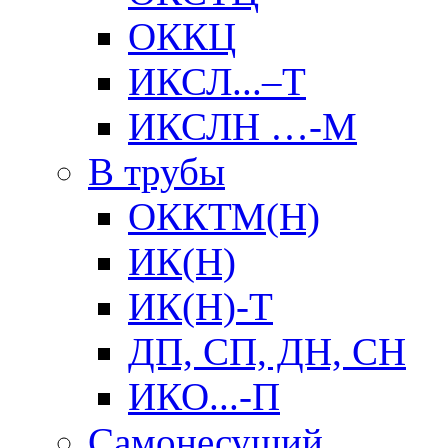
ОККЦ
ИКСЛ...–Т
ИКСЛН …-М
В трубы
ОККТМ(Н)
ИК(Н)
ИК(Н)-Т
ДП, СП, ДН, СН
ИКО...-П
Самонесущий