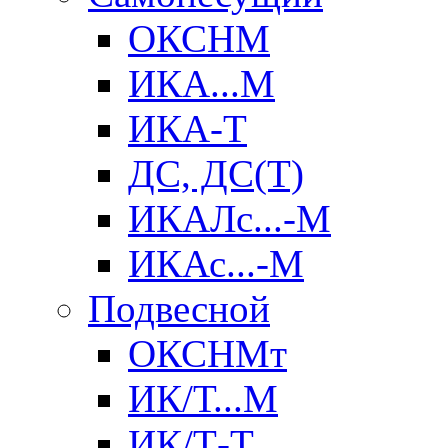
ОКСНМ
ИКА...М
ИКА-Т
ДС, ДС(Т)
ИКАЛс...-М
ИКАс...-М
Подвесной
ОКСНМт
ИК/Т...М
ИК/Т-Т