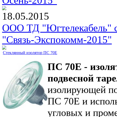
Осень-2015"
18.05.2015
ООО ТД "Югтелекабель" с
"Связь-Экспокомм-2015"
Стеклянный изолятор ПС 70Е
ПС 70Е - изол
подвесной тар
изолирующей по
ПС 70Е и исполь
угловых и пром