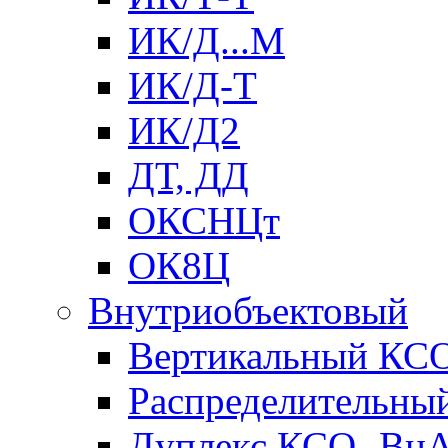
ИК/Д...М
ИК/Д-Т
ИК/Д2
ДТ, ДД
ОКСНЦт
ОК8Ц
Внутриобъектовый
Вертикальный КС
Распределительны
Дуплекс КСО- Вн