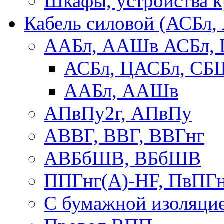
Шкафы, устройства 
Кабель силовой (АСБл
ААБл, ААШв АСБл,
АСБл, ЦАСБл, СБ
ААБл, ААШв
АПвПу2г, АПвПу
АВВГ, ВВГ, ВВГнг
АВБбШВ, ВБбШВ
ППГнг(А)-HF, ПвПГ
С бумажной изоляци