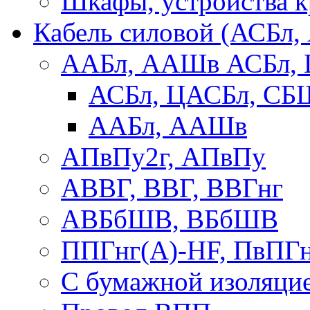
Шкафы, устройства 
Кабель силовой (АСБл
ААБл, ААШв АСБл,
АСБл, ЦАСБл, СБ
ААБл, ААШв
АПвПу2г, АПвПу
АВВГ, ВВГ, ВВГнг
АВБбШВ, ВБбШВ
ППГнг(А)-HF, ПвПГ
С бумажной изоляци