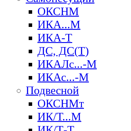
ОКСНМ
ИКА...М
ИКА-Т
ДС, ДС(Т)
ИКАЛс...-М
ИКАс...-М
Подвесной
ОКСНМт
ИК/Т...М
ИК/Т-Т