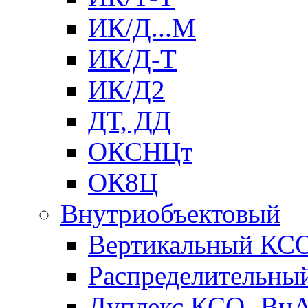
ИК/Д...М
ИК/Д-Т
ИК/Д2
ДТ, ДД
ОКСНЦт
ОК8Ц
Внутриобъектовый
Вертикальный КС
Распределительны
Дуплекс КСО- Вн