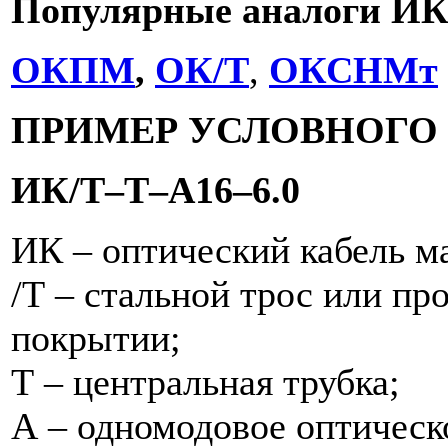
Популярные аналоги ИК/
ОКПМ
,
ОК/Т
,
ОКСНМт
ПРИМЕР УСЛОВНОГО
ИК/Т–Т–А16–6.0
ИК – оптический кабель м
/Т – стальной трос или пр
покрытии;
Т – центральная трубка;
А – одномодовое оптическ