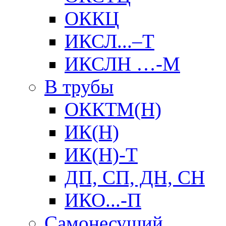
ОККЦ
ИКСЛ...–Т
ИКСЛН …-М
В трубы
ОККТМ(Н)
ИК(Н)
ИК(Н)-Т
ДП, СП, ДН, СН
ИКО...-П
Самонесущий