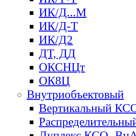
ИК/Д...М
ИК/Д-Т
ИК/Д2
ДТ, ДД
ОКСНЦт
ОК8Ц
Внутриобъектовый
Вертикальный КС
Распределительны
Дуплекс КСО- Вн