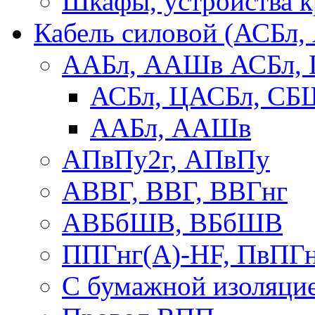
Шкафы, устройства 
Кабель силовой (АСБл
ААБл, ААШв АСБл,
АСБл, ЦАСБл, СБ
ААБл, ААШв
АПвПу2г, АПвПу
АВВГ, ВВГ, ВВГнг
АВБбШВ, ВБбШВ
ППГнг(А)-HF, ПвПГ
С бумажной изоляци