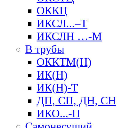
ОККЦ
ИКСЛ...–Т
ИКСЛН …-М
В трубы
ОККТМ(Н)
ИК(Н)
ИК(Н)-Т
ДП, СП, ДН, СН
ИКО...-П
Самонесущий