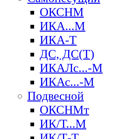
ОКСНМ
ИКА...М
ИКА-Т
ДС, ДС(Т)
ИКАЛс...-М
ИКАс...-М
Подвесной
ОКСНМт
ИК/Т...М
ИК/Т-Т