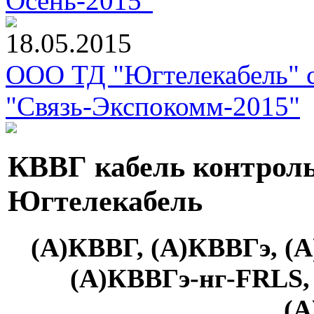
Осень-2015"
18.05.2015
ООО ТД "Югтелекабель" с
"Связь-Экспокомм-2015"
КВВГ кабель контроль
Югтелекабель
(А)КВВГ, (А)КВВГэ, (А
(А)КВВГэ-нг-
FRLS
(А