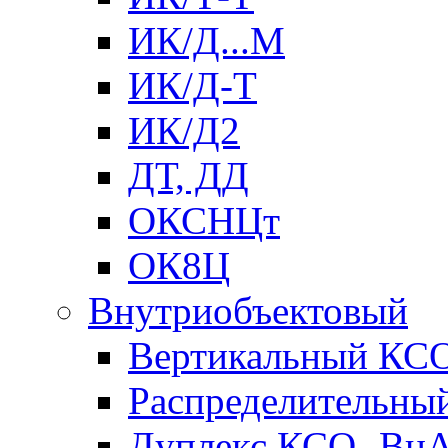
ИК/Д...М
ИК/Д-Т
ИК/Д2
ДТ, ДД
ОКСНЦт
ОК8Ц
Внутриобъектовый
Вертикальный КС
Распределительны
Дуплекс КСО- Вн