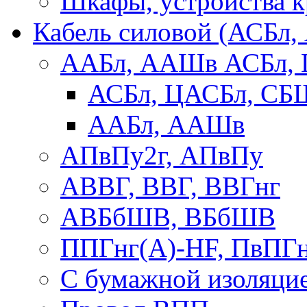
Шкафы, устройства 
Кабель силовой (АСБл
ААБл, ААШв АСБл,
АСБл, ЦАСБл, СБ
ААБл, ААШв
АПвПу2г, АПвПу
АВВГ, ВВГ, ВВГнг
АВБбШВ, ВБбШВ
ППГнг(А)-HF, ПвПГ
С бумажной изоляци