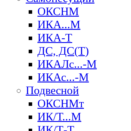
ОКСНМ
ИКА...М
ИКА-Т
ДС, ДС(Т)
ИКАЛс...-М
ИКАс...-М
Подвесной
ОКСНМт
ИК/Т...М
ИК/Т-Т