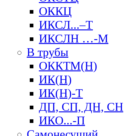
ОККЦ
ИКСЛ...–Т
ИКСЛН …-М
В трубы
ОККТМ(Н)
ИК(Н)
ИК(Н)-Т
ДП, СП, ДН, СН
ИКО...-П
Самонесущий